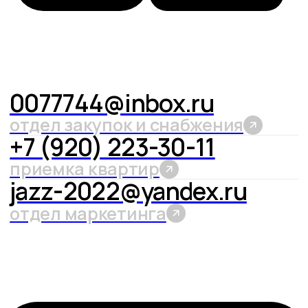
Воронеж
Бульвар Содружества, 1
политика конфиденциальности
2022 — 2025 © все права защищены
продолжая использовать наш сайт, вы даете согласие
на обработку файлов cookie, пользовательских данных в целях
функционирования сайта, проведения ретаргетинга
и статистических исследований. информация о ценах,
планировках, а также специальных предложениях, размещенных
на данном сайте, носит исключительно ознакомительных
характер, не является публичной офертой, определяемой
положениями статьи 437 гражданского кодекса российском
федерации. представленные на сайте изображения объектов
долевого строительства носят предварительный
ознакомительный характер и могут отличаться от фактических
проектных решений, реализуемых застройщиком. застройщик:
ооо «специализированный застройщик «комфортстрой».
долевое строительство по адресу: г. воронеж, бульвар
содружества, 1, согласно 214-ф3. проектная декларация на сайте
наш.дом.рф
vk.com/keys_vrn