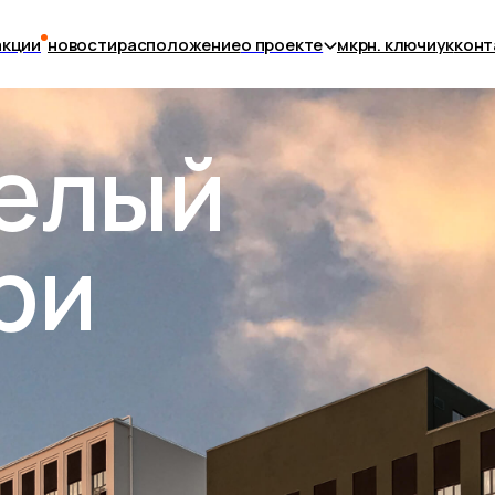
акции
новости
расположение
о проекте
мкрн. ключи
ук
конт
целый
ри