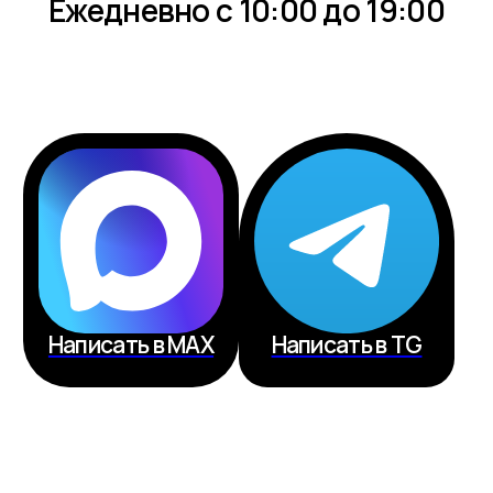
100%
дом сдан
офис продаж
Воронеж
Кардашова, 4, 1 этаж