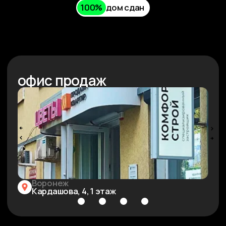
долевое строительство по адресу: г. воронеж, бульвар
содружества, 1, согласно 214-ф3. проектная декларация на сайте
наш.дом.рф
vk.com/keys_vrn
Скидка до
12%
Квартиры от 129.800 ₽
разработано в
The Space Milk
*По семейной и базовой ипотеке, за наличный расчет
Подробнее