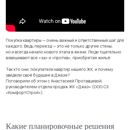
Продажа квартир
Позвонить
+7(473) 211-40-11
Покупка квартиры — очень важный и ответственный шаг для
каждого. Ведь переезд — это не только другие стены,
Ежедневно с 10:00 до 19:00
но и всегда начало нового этапа в жизни. Люди тщательно
взвешивают все «за» и «против», приобретая жильё.
Так кто они, покупатели квартир нашего ЖК, и почему
увидели своё будущее в Джазе?
Поговорили об этом с Анастасией Протавцевой,
руководителем отдела продаж ЖК «Джаз» (ООО СЗ
«КомфортСтрой»).
Написать в MAX
Написать в TG
Какие планировочные решения