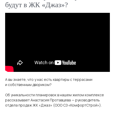
будут в ЖК «Джаз»?
0077744@inbox.ru
отдел закупок и снабжения
+7 (920) 223-30-11
приемка квартир
jazz-2022@yandex.ru
отдел маркетинга
А вы знаете, что у нас есть квартиры с террасами
и собственным двориком?
100%
дом сдан
Об уникальности планировок в нашем жилом комплексе
рассказывает Анастасия Протавцева — руководитель
отдела продаж ЖК «Джаз» (ООО СЗ «КомфортСтрой»).