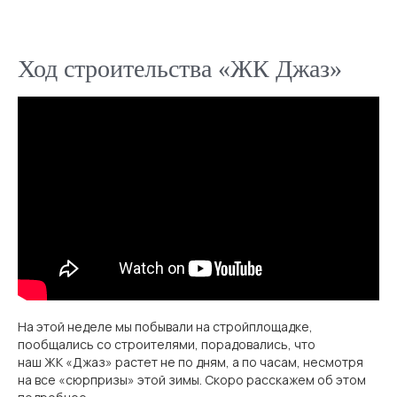
офис продаж
Ход строительства «ЖК Джаз»
Воронеж
Кардашова, 4, 1 этаж
жилой комплекс
Пн - Пт: 10:00 - 19:00
Сб - Вс: по записи
На этой неделе мы побывали на стройплощадке,
пообщались со строителями, порадовались, что
наш ЖК «Джаз» растет не по дням, а по часам, несмотря
Воронеж
на все «сюрпризы» этой зимы. Скоро расскажем об этом
Бульвар Содружества, 1